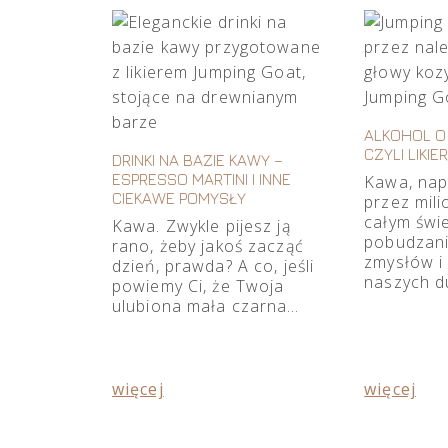
ALKOHOL O
CZYLI LIKI
DRINKI NA BAZIE KAWY –
ESPRESSO MARTINI I INNE
Kawa, nap
CIEKAWE POMYSŁY
przez mili
całym świ
Kawa. Zwykle pijesz ją
pobudzani
rano, żeby jakoś zacząć
zmysłów i
dzień, prawda? A co, jeśli
naszych d
powiemy Ci, że Twoja
ulubiona mała czarna…
więcej
więcej