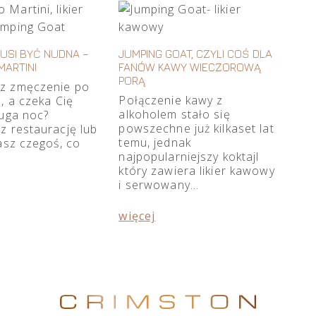
MUSI BYĆ NUDNA –
JUMPING GOAT, CZYLI COŚ DLA
MARTINI
FANÓW KAWY WIECZOROWĄ
PORĄ
z zmęczenie po
Połączenie kawy z
, a czeka Cię
alkoholem stało się
ługa noc?
powszechne już kilkaset lat
z restaurację lub
temu, jednak
asz czegoś, co
najpopularniejszy koktajl
który zawiera likier kawowy
i serwowany…
więcej