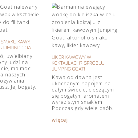
 SMAKU KAWY,
ER JUMPING GOAT
ój uwielbiany
LIKIER KAWOWY W
ony ludzi na
KOKTAJLACH? SPRÓBUJ
ecie, ma moc
JUMPING GOAT!
a naszych
Kawa od dawna jest
 ożywiania
ukochanym napojem na
usz. Jej bogaty…
całym świecie, cieszącym
się bogatym aromatem i
wyrazistym smakiem.
Podczas gdy wiele osób…
więcej