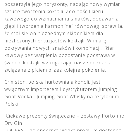
poszerzyła jego horyzonty, nadając nowy wymiar
sztuce tworzenia koktajli. Zdolność likieru
kawowego do wzmacniania smaków, dodawania
głębi i tworzenia harmonijnej równowagi sprawiła,
że stał się on niezbędnym składnikiem dla
niezliczonych entuzjastów koktajli. W miarę
odkrywania nowych smaków i kombinacji, likier
kawowy bez wątpienia pozostanie podstawą w
świecie koktajli, wzbogacając nasze doznania
związane z piciem przez kolejne pokolenia.
Crimston, polska hurtownia alkoholi, jest
wyłącznym importerem i dystrybutorem Jumping
Goat Vodka i Jumping Goat Whisky na terytorium
Polski.
POST NAVIGATION
Ciekawe prezenty świąteczne – zestawy Portofino
Dry Gin
LOUERS – holenderska wódka premium dostępna