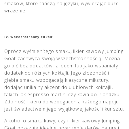
smaków, które tańczą na języku, wywierając duże
wrażenie.
IV. Wszechstronny eliksir
Oprócz wyśmienitego smaku, likier kawowy Jumping
Goat zachwyca swoją wszechstronnością. Można
go pić bez dodatków, z lodem lub jako wspaniały
dodatek do różnych koktajli. Jego złożoność i
głębia smaku wzbogacają klasyczne mikstury,
dodając unikalny akcent do ulubionych koktajli,
takich jak espresso martini czy kawa po irlandzku.
Zdolność likieru do wzbogacenia każdego napoju
jest świadectwem jego wyjątkowej jakości i kunsztu.
Alkohol o smaku kawy, czyli likier kawowy Jumping
Goat pokazuje idealne połączenie darów natury i