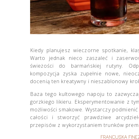
Kiedy planujesz wieczorne spotkanie, kl
Warto jednak nieco zaszaleć i zaserw
świeżości do barmańskiej rutyny. Odp
kompozycja zyska zupełnie nowe, nieocz
docenią ten kreatywny i nieszablonowy kro
Baza tego kultowego napoju to zazwycza
gorzkiego likieru. Eksperymentowanie z ty
możliwości smakowe. Wystarczy podmienić 
całości i stworzyć prawdziwe arcydzie
przepisów z wykorzystaniem trunków premi
FRANCUSKA FIN