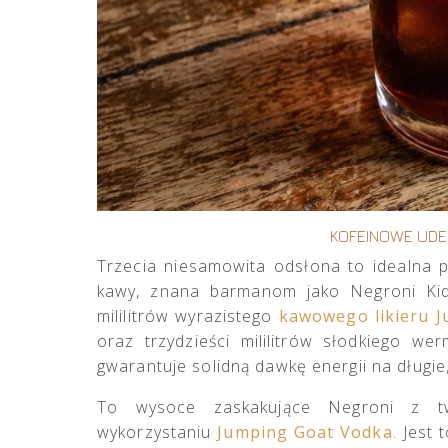
KOFEINOWE UDE
Trzecia niesamowita odsłona to idealna 
kawy, znana barmanom jako Negroni Kid.
mililitrów wyrazistego
kawowego likieru 
oraz trzydzieści mililitrów słodkiego 
gwarantuje solidną dawkę energii na długie
To wysoce zaskakujące Negroni z twi
wykorzystaniu
Jumping Goat Vodka
. Jest