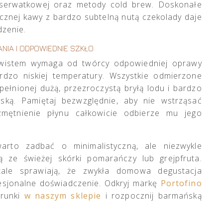
i serwatkowej oraz metody cold brew. Doskonałe
cznej kawy z bardzo subtelną nutą czekolady daje
zenie.
IA I ODPOWIEDNIE SZKŁO
wistem wymaga od twórcy odpowiedniej oprawy
rdzo niskiej temperatury. Wszystkie odmierzone
ypełnionej dużą, przezroczystą bryłą lodu i bardzo
ńską. Pamiętaj bezwzględnie, aby nie wstrząsać
zmętnienie płynu całkowicie odbierze mu jego
to zadbać o minimalistyczną, ale niezwykle
ą ze świeżej skórki pomarańczy lub grejpfruta.
ale sprawiają, że zwykła domowa degustacja
esjonalne doświadczenie. Odkryj markę
Portofino
trunki
w naszym sklepie
i rozpocznij barmańską