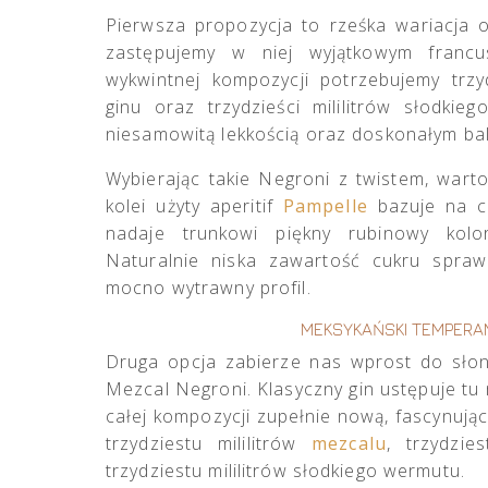
Pierwsza propozycja to rześka wariacja o
zastępujemy w niej wyjątkowym francu
wykwintnej kompozycji potrzebujemy trzyd
ginu oraz trzydzieści mililitrów słodki
niesamowitą lekkością oraz doskonałym bal
Wybierając takie Negroni z twistem, war
kolei użyty aperitif
Pampelle
bazuje na cz
nadaje trunkowi piękny rubinowy kolor
Naturalnie niska zawartość cukru spraw
mocno wytrawny profil.
MEKSYKAŃSKI TEMPER
Druga opcja zabierze nas wprost do słon
Mezcal Negroni. Klasyczny gin ustępuje t
całej kompozycji zupełnie nową, fascynują
trzydziestu mililitrów
mezcalu
, trzydzie
trzydziestu mililitrów słodkiego wermutu.