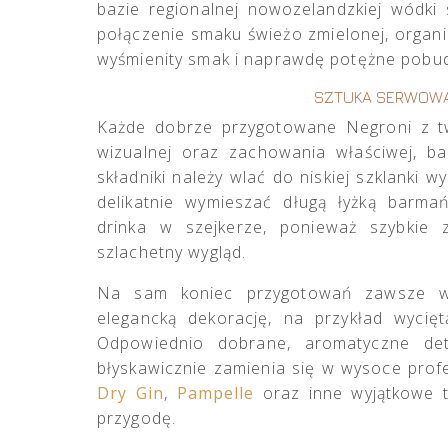
bazie regionalnej nowozelandzkiej wódk
połączenie smaku świeżo zmielonej, organi
wyśmienity smak i naprawdę potężne pobud
SZTUKA SERWOWAN
Każde dobrze przygotowane Negroni z t
wizualnej oraz zachowania właściwej, ba
składniki należy wlać do niskiej szklanki w
delikatnie wymieszać długą łyżką barma
drinka w szejkerze, ponieważ szybkie 
szlachetny wygląd.
Na sam koniec przygotowań zawsze war
elegancką dekorację, na przykład wycięt
Odpowiednio dobrane, aromatyczne det
błyskawicznie zamienia się w wysoce prof
Dry Gin
,
Pampelle
oraz inne wyjątkowe 
przygodę.