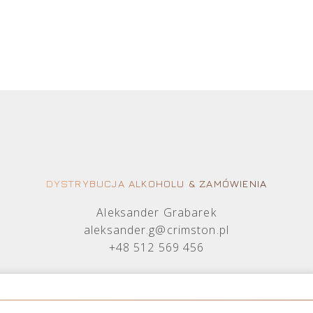
DYSTRYBUCJA ALKOHOLU & ZAMÓWIENIA
Aleksander Grabarek
aleksander.g@crimston.pl
+48 512 569 456
Mateusz Sielczak
mateusz.s@crimston.pl