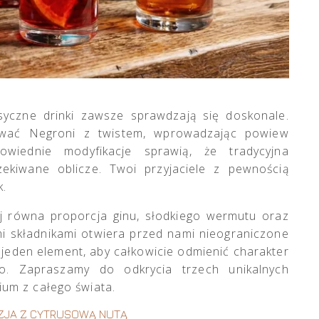
asyczne drinki zawsze sprawdzają się doskonale.
ować Negroni z twistem, wprowadzając powiew
owiednie modyfikacje sprawią, że tradycyjna
ekiwane oblicze. Twoi przyjaciele z pewnością
k.
j równa proporcja ginu, słodkiego wermutu oraz
mi składnikami otwiera przed nami nieograniczone
jeden element, aby całkowicie odmienić charakter
ło. Zapraszamy do odkrycia trzech unikalnych
um z całego świata.
EZJA Z CYTRUSOWĄ NUTĄ