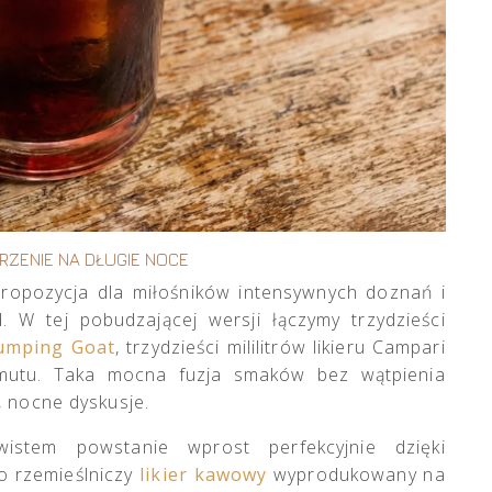
RZENIE NA DŁUGIE NOCE
propozycja dla miłośników intensywnych doznań i
 W tej pobudzającej wersji łączymy trzydzieści
Jumping Goat
, trzydzieści mililitrów likieru Campari
wermutu. Taka mocna fuzja smaków bez wątpienia
, nocne dyskusje.
stem powstanie wprost perfekcyjnie dzięki
 to rzemieślniczy
likier kawowy
wyprodukowany na