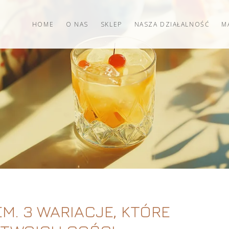
HOME
O NAS
SKLEP
NASZA DZIAŁALNOŚĆ
M
M. 3 WARIACJE, KTÓRE