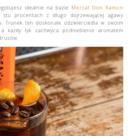
gotujesz idealnie na bazie
Mezcal Don Ramon
 stu procentach z długo dojrzewającej agawy
. Trunek ten doskonale odzwierciedla w swoim
 a każdy łyk zachwyca podniebienie aromatem
ytrusów.