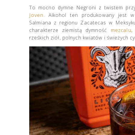
To mocno dymne Negroni z twistem przy
Joven
. Alkohol ten produkowany jest w
Salmiana z regionu Zacatecas w Meksyku
charakterze ziemistą dymność
mezcalu
,
rześkich ziół, polnych kwiatów i świeżych c