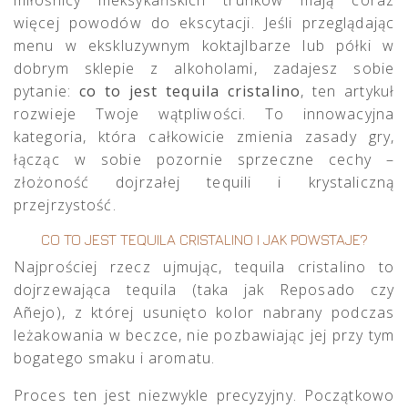
więcej powodów do ekscytacji. Jeśli przeglądając
menu w ekskluzywnym koktajlbarze lub półki w
dobrym sklepie z alkoholami, zadajesz sobie
pytanie:
co to jest tequila cristalino
, ten artykuł
rozwieje Twoje wątpliwości. To innowacyjna
kategoria, która całkowicie zmienia zasady gry,
łącząc w sobie pozornie sprzeczne cechy –
złożoność dojrzałej tequili i krystaliczną
przejrzystość.
CO TO JEST TEQUILA CRISTALINO I JAK POWSTAJE?
Najprościej rzecz ujmując, tequila cristalino to
dojrzewająca tequila (taka jak Reposado czy
Añejo), z której usunięto kolor nabrany podczas
leżakowania w beczce, nie pozbawiając jej przy tym
bogatego smaku i aromatu.
Proces ten jest niezwykle precyzyjny. Początkowo