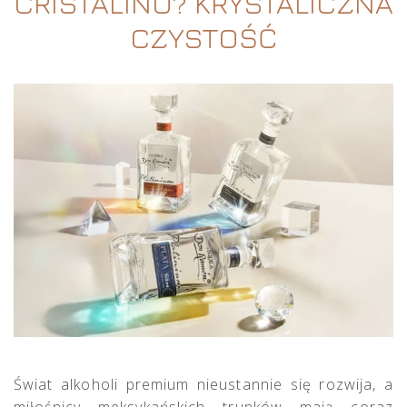
CRISTALINO? KRYSTALICZNA
CZYSTOŚĆ
Świat alkoholi premium nieustannie się rozwija, a
miłośnicy meksykańskich trunków mają coraz