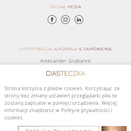
SOCIAL MEDIA
DYSTRYBUCJA ALKOHOLU & ZAMÓWIENIA
Aleksander Grabarek
aleksander.g@crimston.pl
CIASTECZKA
+48 512 569 456
Strona korzysta z plików cookies. Korzystając ze
Mateusz Sielczak
strony bez zmiany ustawień przeglądarki pliki te
mateusz.s@crimston.pl
zostaną zapisane w pamięci urządzenia. Więcej
+48 793 079 027
informacji znajdziesz w Polityce prywatności i
cookies.