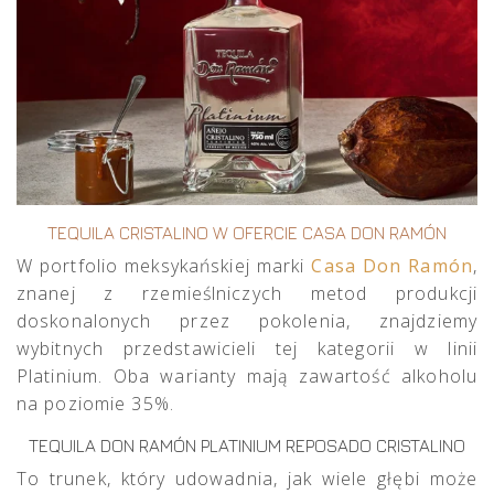
TEQUILA CRISTALINO W OFERCIE CASA DON RAMÓN
W portfolio meksykańskiej marki
Casa Don Ramón
,
znanej z rzemieślniczych metod produkcji
doskonalonych przez pokolenia, znajdziemy
wybitnych przedstawicieli tej kategorii w linii
Platinium. Oba warianty mają zawartość alkoholu
na poziomie 35%.
TEQUILA DON RAMÓN PLATINIUM REPOSADO CRISTALINO
To trunek, który udowadnia, jak wiele głębi może