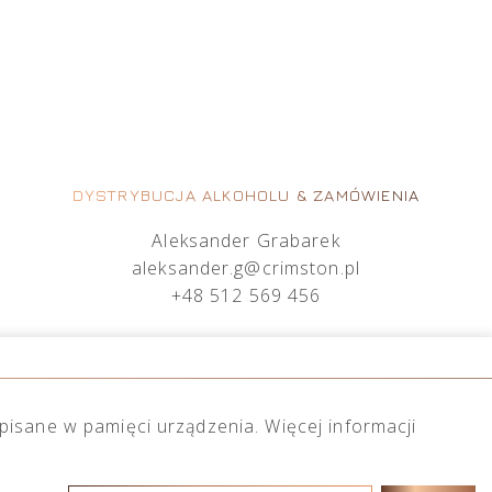
DYSTRYBUCJA ALKOHOLU & ZAMÓWIENIA
Aleksander Grabarek
aleksander.g@crimston.pl
+48 512 569 456
Mateusz Sielczak
mateusz.s@crimston.pl
+48 793 079 027
apisane w pamięci urządzenia. Więcej informacji