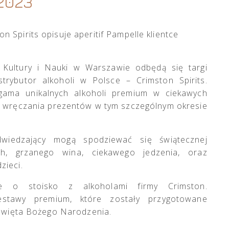
2023
Kultury i Nauki w Warszawie odbędą się targi
trybutor alkoholi w Polsce – Crimston Spirits.
ama unikalnych alkoholi premium w ciekawych
ję wręczania prezentów w tym szczególnym okresie
dwiedzający mogą spodziewać się świątecznej
ych, grzanego wina, ciekawego jedzenia, oraz
zieci.
e o stoisko z alkoholami firmy Crimston.
stawy premium, które zostały przygotowane
ą Święta Bożego Narodzenia.