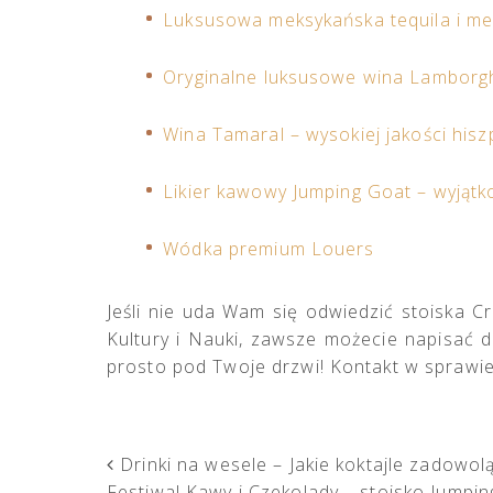
Luksusowa meksykańska tequila i m
Oryginalne luksusowe wina Lamborgh
Wina Tamaral – wysokiej jakości his
Likier kawowy Jumping Goat – wyjąt
Wódka premium Louers
Jeśli nie uda Wam się odwiedzić stoiska 
Kultury i Nauki, zawsze możecie napisać 
prosto pod Twoje drzwi! Kontakt w spraw
POST NAVIGATION
Drinki na wesele – Jakie koktajle zadowolą
Festiwal Kawy i Czekolady – stoisko Jumpi