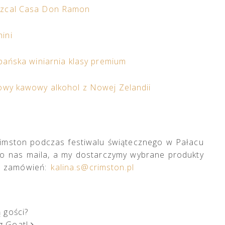
ezcal Casa Don Ramon
ini
zpańska winiarnia klasy premium
kowy kawowy alkohol z Nowej Zelandii
Crimston podczas festiwalu świątecznego w Pałacu
do nas maila, a my dostarczymy wybrane produkty
ie zamówień:
kalina.s@crimston.pl
 gości?
ng Goat!