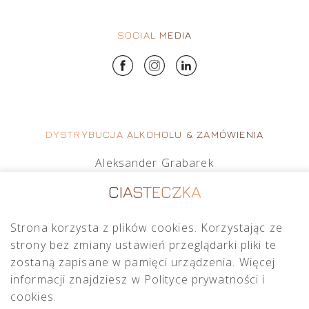
SOCIAL MEDIA
DYSTRYBUCJA ALKOHOLU & ZAMÓWIENIA
Aleksander Grabarek
aleksander.g@crimston.pl
CIASTECZKA
+48 512 569 456
Strona korzysta z plików cookies. Korzystając ze
Mateusz Sielczak
strony bez zmiany ustawień przeglądarki pliki te
mateusz.s@crimston.pl
zostaną zapisane w pamięci urządzenia. Więcej
+48 793 079 027
informacji znajdziesz w Polityce prywatności i
cookies.