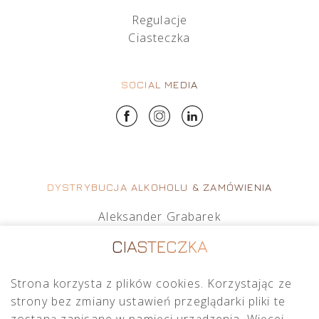
Regulacje
Ciasteczka
SOCIAL MEDIA
DYSTRYBUCJA ALKOHOLU & ZAMÓWIENIA
Aleksander Grabarek
aleksander.g@crimston.pl
CIASTECZKA
+48 512 569 456
Strona korzysta z plików cookies. Korzystając ze
Mateusz Sielczak
strony bez zmiany ustawień przeglądarki pliki te
mateusz.s@crimston.pl