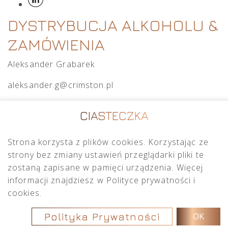
DYSTRYBUCJA ALKOHOLU &
ZAMÓWIENIA
Aleksander Grabarek
aleksander.g@crimston.pl
+48 512 569 456
CIASTECZKA
Strona korzysta z plików cookies. Korzystając ze
Mateusz Sielczak
strony bez zmiany ustawień przeglądarki pliki te
zostaną zapisane w pamięci urządzenia. Więcej
mateusz.s@crimston.pl
informacji znajdziesz w Polityce prywatności i
+48 793 079 027
cookies.
Polityka Prywatności
OK
Copyright © 2026
Crimston
.