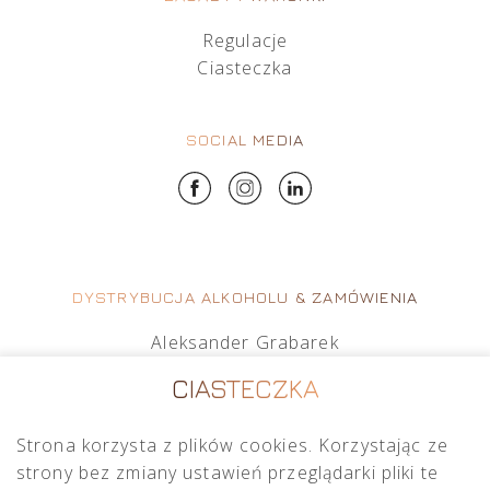
Regulacje
Ciasteczka
SOCIAL MEDIA
DYSTRYBUCJA ALKOHOLU & ZAMÓWIENIA
Aleksander Grabarek
aleksander.g@crimston.pl
CIASTECZKA
+48 512 569 456
Strona korzysta z plików cookies. Korzystając ze
Mateusz Sielczak
strony bez zmiany ustawień przeglądarki pliki te
mateusz.s@crimston.pl