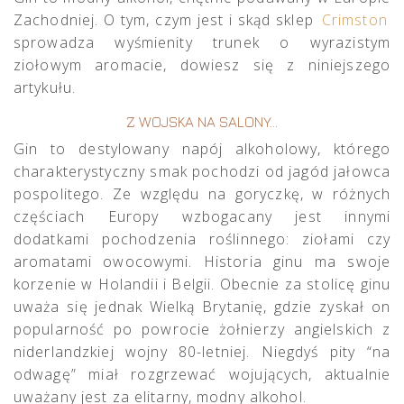
Zachodniej. O tym, czym jest i skąd sklep
Crimston
sprowadza wyśmienity trunek o wyrazistym
ziołowym aromacie, dowiesz się z niniejszego
artykułu.
Z WOJSKA NA SALONY…
Gin to destylowany napój alkoholowy, którego
charakterystyczny smak pochodzi od jagód jałowca
pospolitego. Ze względu na goryczkę, w różnych
częściach Europy wzbogacany jest innymi
dodatkami pochodzenia roślinnego: ziołami czy
aromatami owocowymi. Historia ginu ma swoje
korzenie w Holandii i Belgii. Obecnie za stolicę ginu
uważa się jednak Wielką Brytanię, gdzie zyskał on
popularność po powrocie żołnierzy angielskich z
niderlandzkiej wojny 80-letniej. Niegdyś pity “na
odwagę” miał rozgrzewać wojujących, aktualnie
uważany jest za elitarny, modny alkohol.