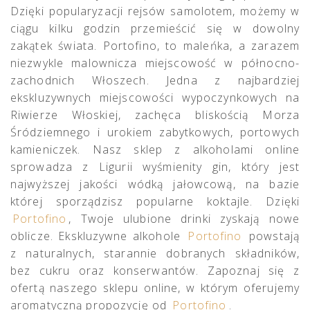
Dzięki popularyzacji rejsów samolotem, możemy w
ciągu kilku godzin przemieścić się w dowolny
zakątek świata. Portofino, to maleńka, a zarazem
niezwykle malownicza miejscowość w północno-
zachodnich Włoszech. Jedna z najbardziej
ekskluzywnych miejscowości wypoczynkowych na
Riwierze Włoskiej, zachęca bliskością Morza
Śródziemnego i urokiem zabytkowych, portowych
kamieniczek. Nasz sklep z alkoholami online
sprowadza z Ligurii wyśmienity gin, który jest
najwyższej jakości wódką jałowcową, na bazie
której sporządzisz popularne koktajle. Dzięki
Portofino
, Twoje ulubione drinki zyskają nowe
oblicze. Ekskluzywne alkohole
Portofino
powstają
z naturalnych, starannie dobranych składników,
bez cukru oraz konserwantów. Zapoznaj się z
ofertą naszego sklepu online, w którym oferujemy
aromatyczną propozycję od
Portofino
.