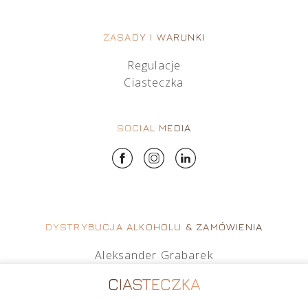
ZASADY I WARUNKI
Regulacje
Ciasteczka
SOCIAL MEDIA
DYSTRYBUCJA ALKOHOLU & ZAMÓWIENIA
Aleksander Grabarek
aleksander.g@crimston.pl
CIASTECZKA
+48 512 569 456