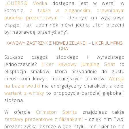
LOUERS® Vodka
dostępna jest w wersji w
kartonie,
a także w eleganckim, drewnianym
pudełku prezentowym
– idealnym na wyjątkowe
okazje. Taki upominek mówi jedno: „Ten prezent
był naprawdę przemyślany”.
KAWOWY ZASTRZYK Z NOWEJ ZELANDII – LIKIER JUMPING
GOAT
Szukasz czegoś słodkiego i wyrazistego
jednocześnie?
Likier kawowy Jumping Goat
to
eksplozja smaków, która przypadnie do gustu
miłośnikom kawy i mocniejszych trunków.
Wersja
na bazie wódki
ma energetyczny charakter, z kolei
wariant z whisky
to propozycja bardziej głęboka i
złożona.
W ofercie
Crimston Spirits
znajdziesz także
zestawy prezentowe z filiżankami
– dzięki nim Twój
prezent zyska jeszcze więcej stylu. Ten likier to nie