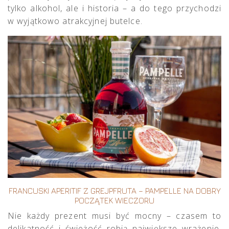
tylko alkohol, ale i historia – a do tego przychodzi
w wyjątkowo atrakcyjnej butelce.
FRANCUSKI APERITIF Z GREJPFRUTA – PAMPELLE NA DOBRY
POCZĄTEK WIECZORU
Nie każdy prezent musi być mocny – czasem to
delikatność i świeżość robią największe wrażenie.