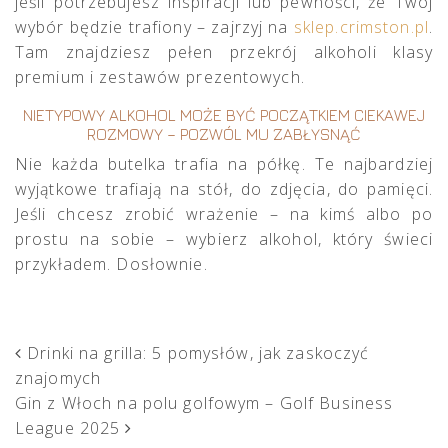
jeśli potrzebujesz inspiracji lub pewności, że Twój
wybór będzie trafiony – zajrzyj na
sklep.crimston.pl
.
Tam znajdziesz pełen przekrój alkoholi klasy
premium i zestawów prezentowych.
NIETYPOWY ALKOHOL MOŻE BYĆ POCZĄTKIEM CIEKAWEJ
ROZMOWY – POZWÓL MU ZABŁYSNĄĆ
Nie każda butelka trafia na półkę. Te najbardziej
wyjątkowe trafiają na stół, do zdjęcia, do pamięci.
Jeśli chcesz zrobić wrażenie – na kimś albo po
prostu na sobie – wybierz alkohol, który świeci
przykładem. Dosłownie.
POST NAVIGATION
Drinki na grilla: 5 pomysłów, jak zaskoczyć
znajomych
Gin z Włoch na polu golfowym – Golf Business
League 2025