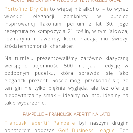
PORTOFINO DRY GIN – WŁOSKI STYL W KAŻDEJ KROPLI
Portofino Dry Gin
to więcej niż alkohol – to wyraz
włoskiej elegancji zamknięty w butelce
inspirowanej flakonami perfum z lat 30. Jego
receptura to kompozycja 21 roślin, w tym jałowca,
rozmarynu i lawendy, które nadają mu świeży,
śródziemnomorski charakter.
Na turnieju prezentowaliśmy zarówno klasyczną
wersję o pojemności 500 ml, jak i edycję w
ozdobnym pudełku, która sprawdzi się jako
elegancki prezent. Goście mogli przekonać się, że
ten gin nie tylko pięknie wygląda, ale też oferuje
niepowtarzalny smak – idealny na lato, idealny na
takie wydarzenie.
PAMPELLE – FRANCUSKI APERITIF NA LATO
Francuski aperitif Pampelle
był naszym drugim
bohaterem podczas
Golf Business League
. Ten