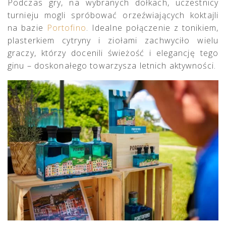
Podczas gry, na wybranych dołkach, uczestnicy
turnieju mogli spróbować orzeźwiających koktajli
na bazie
Portofino
. Idealne połączenie z tonikiem,
plasterkiem cytryny i ziołami zachwyciło wielu
graczy, którzy docenili świeżość i elegancję tego
ginu – doskonałego towarzysza letnich aktywności.