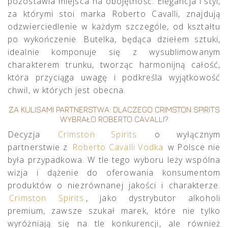
pozostawia miejsca na obojętność. Elegancja i styl,
za którymi stoi marka Roberto Cavalli, znajdują
odzwierciedlenie w każdym szczególe, od kształtu
po wykończenie. Butelka, będąca dziełem sztuki,
idealnie komponuje się z wysublimowanym
charakterem trunku, tworząc harmonijną całość,
która przyciąga uwagę i podkreśla wyjątkowość
chwil, w których jest obecna.
ZA KULISAMI PARTNERSTWA: DLACZEGO CRIMSTON SPIRITS
WYBRAŁO ROBERTO CAVALLI?
Decyzja
Crimston Spirits
o wyłącznym
partnerstwie z
Roberto Cavalli Vodka
w Polsce nie
była przypadkowa. W tle tego wyboru leży wspólna
wizja i dążenie do oferowania konsumentom
produktów o niezrównanej jakości i charakterze.
Crimston Spirits
, jako dystrybutor alkoholi
premium, zawsze szukał marek, które nie tylko
wyróżniają się na tle konkurencji, ale również