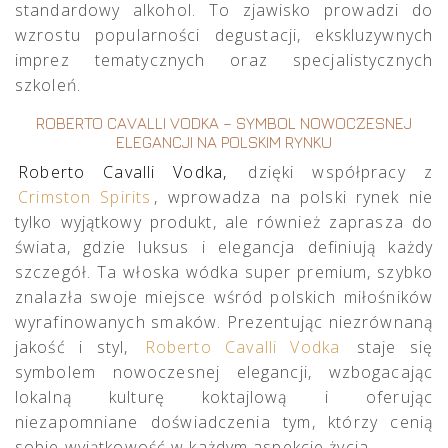
standardowy alkohol. To zjawisko prowadzi do
wzrostu popularności degustacji, ekskluzywnych
imprez tematycznych oraz specjalistycznych
szkoleń.
ROBERTO CAVALLI VODKA – SYMBOL NOWOCZESNEJ
ELEGANCJI NA POLSKIM RYNKU
Roberto Cavalli Vodka,
dzięki współpracy z
Crimston Spirits
, wprowadza na polski rynek nie
tylko wyjątkowy produkt, ale również zaprasza do
świata, gdzie luksus i elegancja definiują każdy
szczegół. Ta włoska wódka super premium, szybko
znalazła swoje miejsce wśród polskich miłośników
wyrafinowanych smaków. Prezentując niezrównaną
jakość i styl,
Roberto Cavalli Vodka
staje się
symbolem nowoczesnej elegancji, wzbogacając
lokalną kulturę koktajlową i oferując
niezapomniane doświadczenia tym, którzy cenią
sobie wyjątkowość w każdym aspekcie życia.