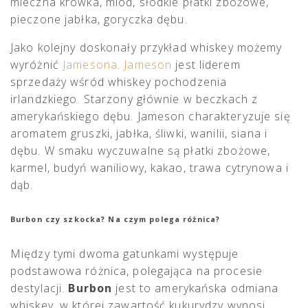
mleczna krówka, miód, słodkie płatki zbożowe,
pieczone jabłka, goryczka dębu.
Jako kolejny doskonały przykład whiskey możemy
wyróżnić
Jamesona
.
Jameson
jest liderem
sprzedaży wśród whiskey pochodzenia
irlandzkiego. Starzony głównie w beczkach z
amerykańskiego dębu. Jameson charakteryzuje się
aromatem gruszki, jabłka, śliwki, wanilii, siana i
dębu. W smaku wyczuwalne są płatki zbożowe,
karmel, budyń waniliowy, kakao, trawa cytrynowa i
dąb.
Burbon czy szkocka? Na czym polega różnica?
Między tymi dwoma gatunkami występuje
podstawowa różnica, polegająca na procesie
destylacji.
Burbon
jest to amerykańska odmiana
whiskey, w której zawartość kukurydzy wynosi