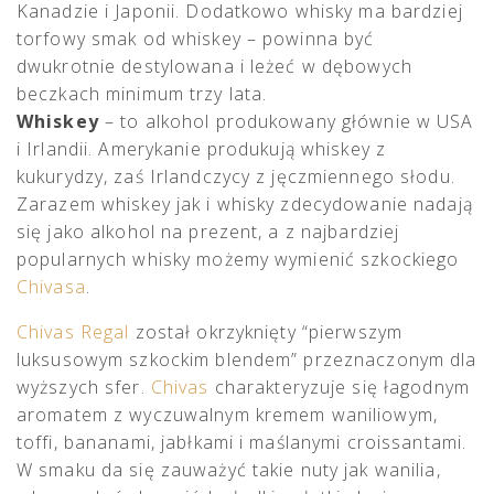
Kanadzie i Japonii. Dodatkowo whisky ma bardziej
torfowy smak od whiskey – powinna być
dwukrotnie destylowana i leżeć w dębowych
beczkach minimum trzy lata.
Whiskey
– to alkohol produkowany głównie w USA
i Irlandii. Amerykanie produkują whiskey z
kukurydzy, zaś Irlandczycy z jęczmiennego słodu.
Zarazem whiskey jak i whisky zdecydowanie nadają
się jako alkohol na prezent, a z najbardziej
popularnych whisky możemy wymienić szkockiego
Chivasa
.
Chivas Regal
został okrzyknięty “pierwszym
luksusowym szkockim blendem” przeznaczonym dla
wyższych sfer.
Chivas
charakteryzuje się łagodnym
aromatem z wyczuwalnym kremem waniliowym,
toffi, bananami, jabłkami i maślanymi croissantami.
W smaku da się zauważyć takie nuty jak wanilia,