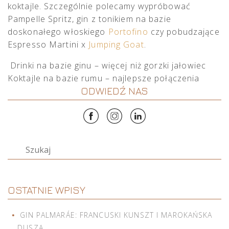
koktajle. Szczególnie polecamy wypróbować
Pampelle Spritz, gin z tonikiem na bazie
doskonałego włoskiego
Portofino
czy pobudzające
Espresso Martini x
Jumping Goat
.
POST NAVIGATION
Drinki na bazie ginu – więcej niż gorzki jałowiec
Koktajle na bazie rumu – najlepsze połączenia
ODWIEDŹ NAS
Szukaj
OSTATNIE WPISY
GIN PALMARÁE: FRANCUSKI KUNSZT I MAROKAŃSKA
DUSZA