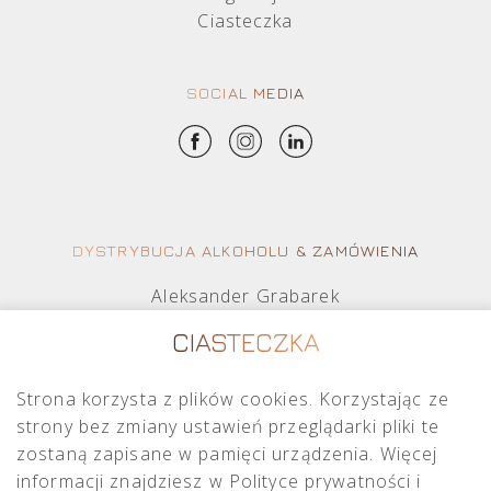
Ciasteczka
SOCIAL MEDIA
DYSTRYBUCJA ALKOHOLU & ZAMÓWIENIA
Aleksander Grabarek
aleksander.g@crimston.pl
CIASTECZKA
+48 512 569 456
Strona korzysta z plików cookies. Korzystając ze
Mateusz Sielczak
strony bez zmiany ustawień przeglądarki pliki te
mateusz.s@crimston.pl
zostaną zapisane w pamięci urządzenia. Więcej
+48 793 079 027
informacji znajdziesz w Polityce prywatności i