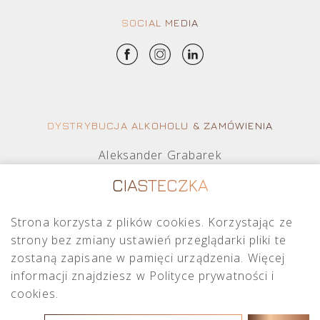
SOCIAL MEDIA
DYSTRYBUCJA ALKOHOLU & ZAMÓWIENIA
Aleksander Grabarek
aleksander.g@crimston.pl
CIASTECZKA
+48 512 569 456
Strona korzysta z plików cookies. Korzystając ze
Mateusz Sielczak
strony bez zmiany ustawień przeglądarki pliki te
mateusz.s@crimston.pl
zostaną zapisane w pamięci urządzenia. Więcej
+48 793 079 027
informacji znajdziesz w Polityce prywatności i
cookies.