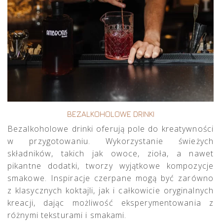
BEZALKOHOLOWE DRINKI
Bezalkoholowe drinki oferują pole do kreatywności
w przygotowaniu. Wykorzystanie świeżych
składników, takich jak owoce, zioła, a nawet
pikantne dodatki, tworzy wyjątkowe kompozycje
smakowe. Inspiracje czerpane mogą być zarówno
z klasycznych koktajli, jak i całkowicie oryginalnych
kreacji, dając możliwość eksperymentowania z
różnymi teksturami i smakami.