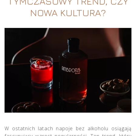
TYMCZASOWY TREND, CZY
NOWA KULTURA?
W ostatnich latach napoje bez alkoholu osiągają
fascynujący wzrost popularności. Ten trend, który