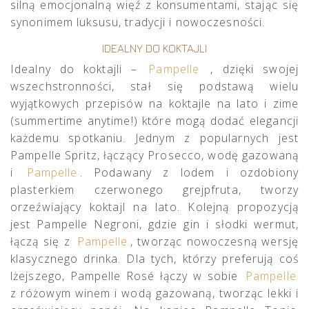
silną emocjonalną więź z konsumentami, stając się
synonimem luksusu, tradycji i nowoczesności.
IDEALNY DO KOKTAJLI
Idealny do koktajli –
Pampelle
, dzięki swojej
wszechstronności, stał się podstawą wielu
wyjątkowych przepisów na koktajle na lato i zime
(summertime anytime!) które mogą dodać elegancji
każdemu spotkaniu. Jednym z popularnych jest
Pampelle Spritz, łączący Prosecco, wodę gazowaną
i
Pampelle
. Podawany z lodem i ozdobiony
plasterkiem czerwonego grejpfruta, tworzy
orzeźwiający koktajl na lato. Kolejną propozycją
jest Pampelle Negroni, gdzie gin i słodki wermut,
łączą się z
Pampelle
, tworząc nowoczesną wersję
klasycznego drinka. Dla tych, którzy preferują coś
lżejszego, Pampelle Rosé łączy w sobie
Pampelle
z różowym winem i wodą gazowaną, tworząc lekki i