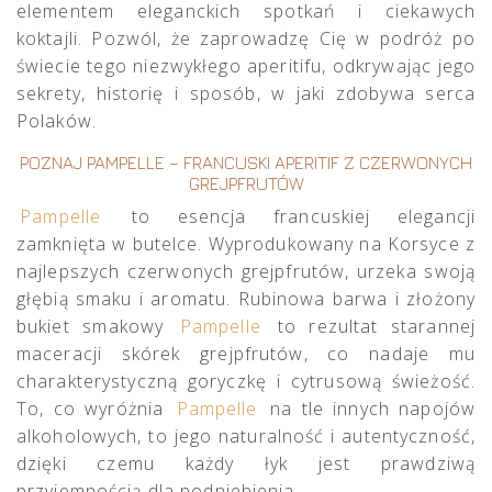
elementem eleganckich spotkań i ciekawych
koktajli. Pozwól, że zaprowadzę Cię w podróż po
świecie tego niezwykłego aperitifu, odkrywając jego
sekrety, historię i sposób, w jaki zdobywa serca
Polaków.
POZNAJ PAMPELLE – FRANCUSKI APERITIF Z CZERWONYCH
GREJPFRUTÓW
Pampelle
to esencja francuskiej elegancji
zamknięta w butelce. Wyprodukowany na Korsyce z
najlepszych czerwonych grejpfrutów, urzeka swoją
głębią smaku i aromatu. Rubinowa barwa i złożony
bukiet smakowy
Pampelle
to rezultat starannej
maceracji skórek grejpfrutów, co nadaje mu
charakterystyczną goryczkę i cytrusową świeżość.
To, co wyróżnia
Pampelle
na tle innych napojów
alkoholowych, to jego naturalność i autentyczność,
dzięki czemu każdy łyk jest prawdziwą
przyjemnością dla podniebienia.