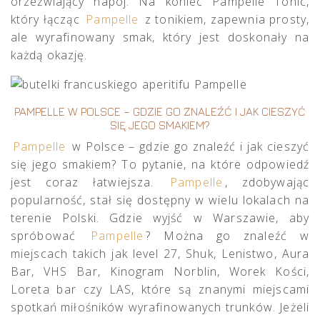
orzeźwiający napój. Na koniec Pampelle Tonic,
który łącząc
Pampelle
z tonikiem, zapewnia prosty,
ale wyrafinowany smak, który jest doskonały na
każdą okazję.
PAMPELLE W POLSCE – GDZIE GO ZNALEŹĆ I JAK CIESZYĆ
SIĘ JEGO SMAKIEM?
Pampelle
w Polsce – gdzie go znaleźć i jak cieszyć
się jego smakiem? To pytanie, na które odpowiedź
jest coraz łatwiejsza.
Pampelle
, zdobywając
popularność, stał się dostępny w wielu lokalach na
terenie Polski. Gdzie wyjść w Warszawie, aby
spróbować
Pampelle
? Można go znaleźć w
miejscach takich jak level 27, Shuk, Lenistwo, Aura
Bar, VHS Bar, Kinogram Norblin, Worek Kości,
Loreta bar czy LAS, które są znanymi miejscami
spotkań miłośników wyrafinowanych trunków. Jeżeli