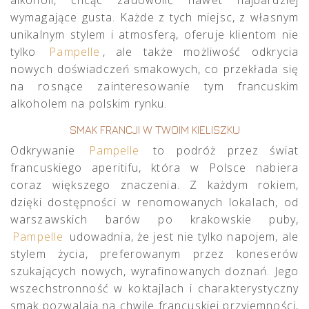
alkoholi, chcąc zadowolić nawet najbardziej
wymagające gusta. Każde z tych miejsc, z własnym
unikalnym stylem i atmosferą, oferuje klientom nie
tylko
Pampelle
, ale także możliwość odkrycia
nowych doświadczeń smakowych, co przekłada się
na rosnące zainteresowanie tym francuskim
alkoholem na polskim rynku.
SMAK FRANCJI W TWOIM KIELISZKU
Odkrywanie
Pampelle
to podróż przez świat
francuskiego aperitifu, która w Polsce nabiera
coraz większego znaczenia. Z każdym rokiem,
dzięki dostępności w renomowanych lokalach, od
warszawskich barów po krakowskie puby,
Pampelle
udowadnia, że jest nie tylko napojem, ale
stylem życia, preferowanym przez koneserów
szukających nowych, wyrafinowanych doznań. Jego
wszechstronność w koktajlach i charakterystyczny
smak pozwalają na chwilę francuskiej przyjemności,