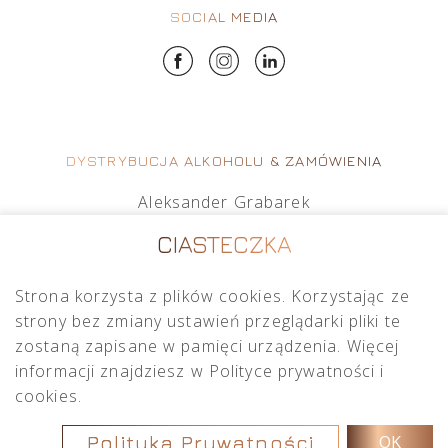
SOCIAL MEDIA
DYSTRYBUCJA ALKOHOLU & ZAMÓWIENIA
Aleksander Grabarek
aleksander.g@crimston.pl
CIASTECZKA
+48 512 569 456
Strona korzysta z plików cookies. Korzystając ze
Mateusz Sielczak
strony bez zmiany ustawień przeglądarki pliki te
mateusz.s@crimston.pl
zostaną zapisane w pamięci urządzenia. Więcej
+48 793 079 027
informacji znajdziesz w Polityce prywatności i
cookies.
Polityka Prywatności
OK
Copyright © 2026
Crimston
.