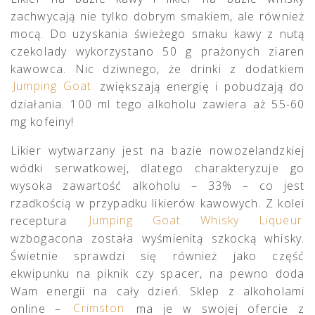
zachwycają nie tylko dobrym smakiem, ale również
mocą. Do uzyskania świeżego smaku kawy z nutą
czekolady wykorzystano 50 g prażonych ziaren
kawowca. Nic dziwnego, że drinki z dodatkiem
Jumping Goat
zwiększają energię i pobudzają do
działania. 100 ml tego alkoholu zawiera aż 55-60
mg kofeiny!
Likier wytwarzany jest na bazie nowozelandzkiej
wódki serwatkowej, dlatego charakteryzuje go
wysoka zawartość alkoholu – 33% – co jest
rzadkością w przypadku likierów kawowych. Z kolei
receptura
Jumping Goat Whisky Liqueur
wzbogacona została wyśmienitą szkocką whisky.
Świetnie sprawdzi się również jako część
ekwipunku na piknik czy spacer, na pewno doda
Wam energii na cały dzień. Sklep z alkoholami
online –
Crimston
ma je w swojej ofercie z