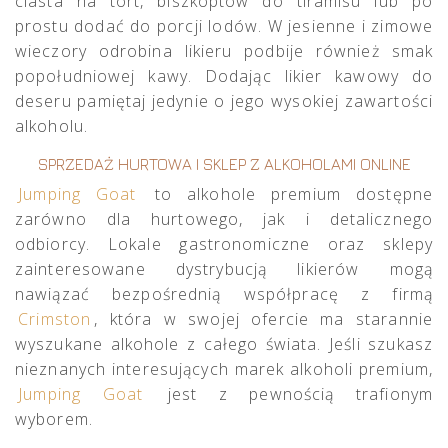
ciasta na tort, biszkoptów do tiramisu lub po
prostu dodać do porcji lodów. W jesienne i zimowe
wieczory odrobina likieru podbije również smak
popołudniowej kawy. Dodając likier kawowy do
deseru pamiętaj jedynie o jego wysokiej zawartości
alkoholu.
SPRZEDAŻ HURTOWA I SKLEP Z ALKOHOLAMI ONLINE
Jumping Goat
to alkohole premium dostępne
zarówno dla hurtowego, jak i detalicznego
odbiorcy. Lokale gastronomiczne oraz sklepy
zainteresowane dystrybucją likierów mogą
nawiązać bezpośrednią współpracę z firmą
Crimston
, która w swojej ofercie ma starannie
wyszukane alkohole z całego świata. Jeśli szukasz
nieznanych interesujących marek alkoholi premium,
Jumping Goat
jest z pewnością trafionym
wyborem.