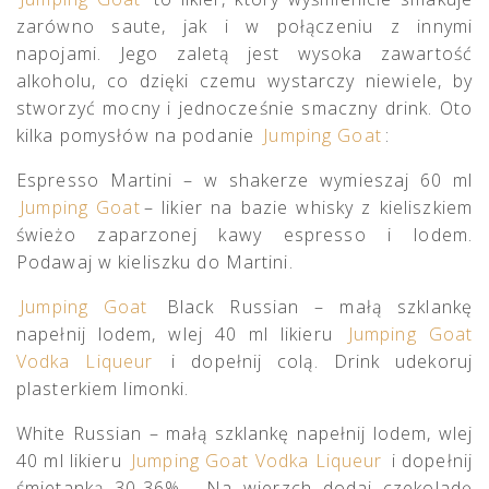
zarówno saute, jak i w połączeniu z innymi
napojami. Jego zaletą jest wysoka zawartość
alkoholu, co dzięki czemu wystarczy niewiele, by
stworzyć mocny i jednocześnie smaczny drink. Oto
kilka pomysłów na podanie
Jumping Goat
:
Espresso Martini – w shakerze wymieszaj 60 ml
Jumping Goat
– likier na bazie whisky z kieliszkiem
świeżo zaparzonej kawy espresso i lodem.
Podawaj w kieliszku do Martini.
Jumping Goat
Black Russian – małą szklankę
napełnij lodem, wlej 40 ml likieru
Jumping Goat
Vodka Liqueur
i dopełnij colą. Drink udekoruj
plasterkiem limonki.
White Russian – małą szklankę napełnij lodem, wlej
40 ml likieru
Jumping Goat Vodka Liqueur
i dopełnij
śmietanką 30-36% . Na wierzch dodaj czekoladę