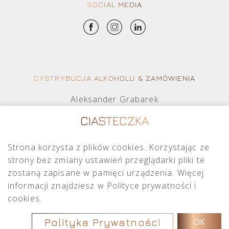
SOCIAL MEDIA
DYSTRYBUCJA ALKOHOLU & ZAMÓWIENIA
Aleksander Grabarek
aleksander.g@crimston.pl
CIASTECZKA
+48 512 569 456
Strona korzysta z plików cookies. Korzystając ze
Mateusz Sielczak
strony bez zmiany ustawień przeglądarki pliki te
mateusz.s@crimston.pl
zostaną zapisane w pamięci urządzenia. Więcej
+48 793 079 027
informacji znajdziesz w Polityce prywatności i
cookies.
Polityka Prywatności
OK
Copyright © 2026
Crimston
.