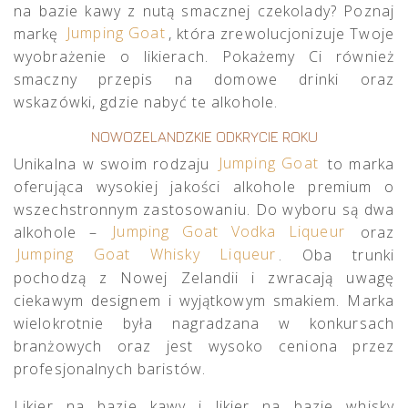
na bazie kawy z nutą smacznej czekolady? Poznaj
markę
Jumping Goat
, która zrewolucjonizuje Twoje
wyobrażenie o likierach. Pokażemy Ci również
smaczny przepis na domowe drinki oraz
wskazówki, gdzie nabyć te alkohole.
NOWOZELANDZKIE ODKRYCIE ROKU
Unikalna w swoim rodzaju
Jumping Goat
to marka
oferująca wysokiej jakości alkohole premium o
wszechstronnym zastosowaniu. Do wyboru są dwa
alkohole –
Jumping Goat Vodka Liqueur
oraz
Jumping Goat Whisky Liqueur
. Oba trunki
pochodzą z Nowej Zelandii i zwracają uwagę
ciekawym designem i wyjątkowym smakiem. Marka
wielokrotnie była nagradzana w konkursach
branżowych oraz jest wysoko ceniona przez
profesjonalnych baristów.
Likier na bazie kawy i likier na bazie whisky