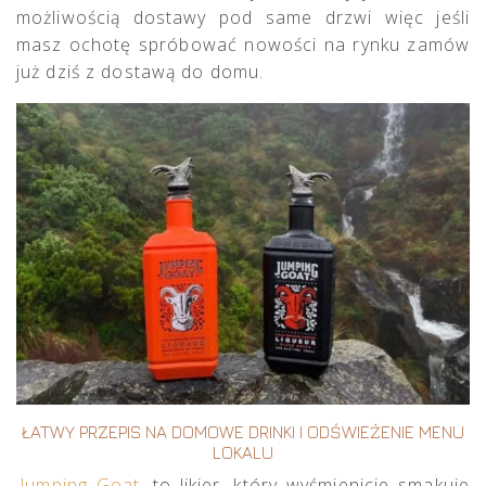
możliwością dostawy pod same drzwi więc jeśli
masz ochotę spróbować nowości na rynku zamów
już dziś z dostawą do domu.
ŁATWY PRZEPIS NA DOMOWE DRINKI I ODŚWIEŻENIE MENU
LOKALU
Jumping Goat
to likier, który wyśmienicie smakuje