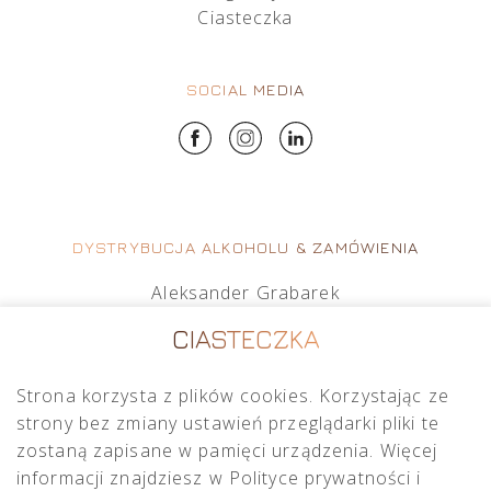
Ciasteczka
SOCIAL MEDIA
DYSTRYBUCJA ALKOHOLU & ZAMÓWIENIA
Aleksander Grabarek
aleksander.g@crimston.pl
CIASTECZKA
+48 512 569 456
Strona korzysta z plików cookies. Korzystając ze
Mateusz Sielczak
strony bez zmiany ustawień przeglądarki pliki te
mateusz.s@crimston.pl
zostaną zapisane w pamięci urządzenia. Więcej
+48 793 079 027
informacji znajdziesz w Polityce prywatności i