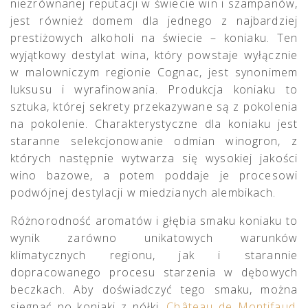
niezrównanej reputacji w świecie win i szampanów,
jest również domem dla jednego z najbardziej
prestiżowych alkoholi na świecie – koniaku. Ten
wyjątkowy destylat wina, który powstaje wyłącznie
w malowniczym regionie Cognac, jest synonimem
luksusu i wyrafinowania. Produkcja koniaku to
sztuka, której sekrety przekazywane są z pokolenia
na pokolenie. Charakterystyczne dla koniaku jest
staranne selekcjonowanie odmian winogron, z
których następnie wytwarza się wysokiej jakości
wino bazowe, a potem poddaje je procesowi
podwójnej destylacji w miedzianych alembikach.
Różnorodność aromatów i głębia smaku koniaku to
wynik zarówno unikatowych warunków
klimatycznych regionu, jak i starannie
dopracowanego procesu starzenia w dębowych
beczkach. Aby doświadczyć tego smaku, można
sięgnąć po koniaki z półki
Château de Montifaud