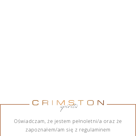
Crimston Sp. z o.o. współpracując z szerokim
gronem marek alkoholowych, posiada w swojej
ofercie różnorodny asortyment wśród produktów
alkoholowych, jak również bezalkoholowych. Chcąc
spełnić wymagania każdego ze swoich klientów,
firma zajmuje się importem, eksportem, dystrybucją
oraz sprzedażą produktów zarówno na małą jak i
dużą skalę.
Pokaż marki
Pokaż marki
Marka
Kategoria
Wszystkie marki
Wszystkie kategorie
Oświadczam, że jestem pełnoletni/a oraz że
zapoznałem/am się z regulaminem