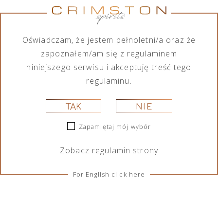
Nie znaleziono produktów, których szukasz.
Oświadczam, że jestem pełnoletni/a oraz że
zapoznałem/am się z regulaminem
niniejszego serwisu i akceptuję treść tego
regulaminu.
TAK
NIE
ZASADY I WARUNKI
Zapamiętaj mój wybór
Regulacje
Zobacz
regulamin
strony
Ciasteczka
For English click here
SOCIAL MEDIA