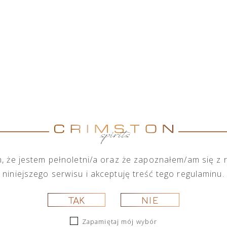
THE GLENLIVET XXV YEARS OF
THE GLENLIVET XXV 
MALT SCOTCH WHISKY
The Glenlivet XXV jest to najstars
sprzedaży. Klasa ultra premium zaró
Powstał z wyselekcjonowanych rocz
wyłącznie w beczkach po sherry, na
pikantności. Każda partia jest num
 że jestem pełnoletni/a oraz że zapoznałem/am się z
piękną, dębową skrzynkę.
niniejszego serwisu i akceptuję treść tego regulaminu.
Zawartość alkoholu:
43%
TAK
NIE
Pojemność:
0,75l
Zapamiętaj mój wybór
Kraj pochodzenia:
Szkocja