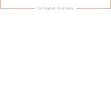
For English click here
The Glenlivet 18 Years of
The Glenlivet 12 Years of
Age Single Malt Scotch
Age Single Malt Scotch
Whisky 0,7l
Whisky 0,7l
Pokaż więcej