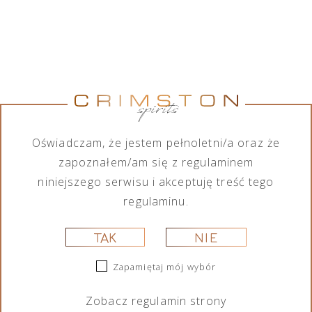
The Glenlivet Single Cask
The Glenlivet Founder’s
Carn Dulack 14 Years of
Reserve Single Malt
Age Single Malt Scotch
Scotch Whisky 0,7l
Oświadczam, że jestem pełnoletni/a oraz że
Whisky 0,7l
zapoznałem/am się z regulaminem
niniejszego serwisu i akceptuję treść tego
regulaminu.
TAK
NIE
Zapamiętaj mój wybór
The Glenlivet 21 Years of
The Glenlivet 15 Years of
Age Single Malt Scotch
Age Single Malt Scotch
Zobacz
regulamin
strony
Whisky 0,7l
Whisky 0,7l