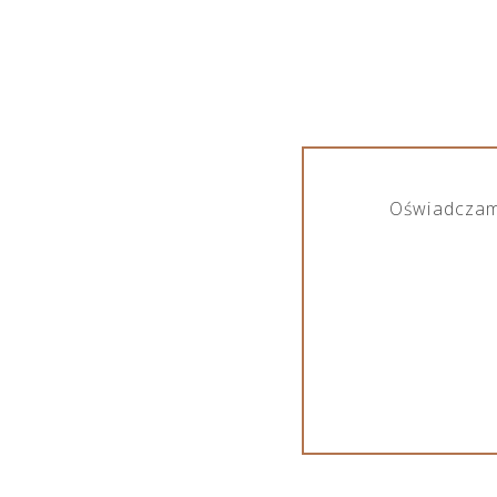
Crimston Sp. z o.o. współpracując z szer
produktów alkoholowych, jak również bezal
eksportem, dystrybucją oraz sprzedażą pro
Pokaż marki
Oświadczam,