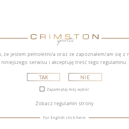
okim gronem marek alkoholowych, posiada w swojej ofe
koholowych. Chcąc spełnić wymagania każdego ze swoic
duktów zarówno na małą jak i dużą skalę.
Marka
Pokaż marki
Wszystkie marki
 że jestem pełnoletni/a oraz że zapoznałem/am się z
niniejszego serwisu i akceptuję treść tego regulaminu.
TAK
NIE
Zapamiętaj mój wybór
Zobacz
regulamin
strony
For English click here