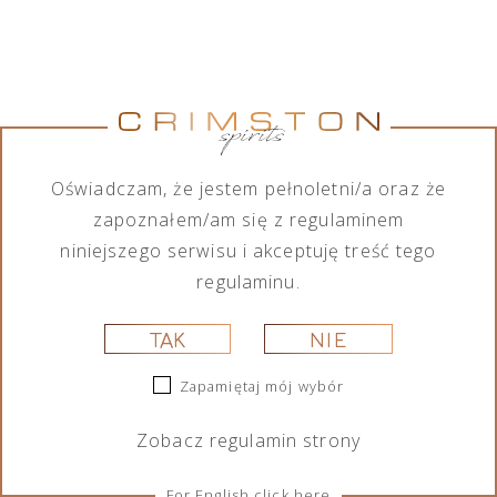
Jumping
Lamborghini
Tequila Don
Tequila Don
Goat Vodka
Ottagonale
Ramón
Ramón
Mini likier
Brut Vino
Punta
Punta
kawowy 50
Spumante
Diamante
Diamante
ml
Icona Oro
Tahona 700
Añejo 700
750 ml
ml
ml
Oświadczam, że jestem pełnoletni/a oraz że
29,00
zł
325,00
zł
209,00
zł
189,00
zł
zapoznałem/am się z regulaminem
niniejszego serwisu i akceptuję treść tego
regulaminu.
TAK
NIE
Zapamiętaj mój wybór
Zobacz
regulamin
strony
Portofino
Portofino
Lamborghini
Lamborghini
Dry Gin La
Dry Gin La
Ottagonale
Ottagonale
For English click here