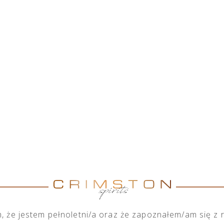
HOME
O NAS
SKLEP
NASZA DZIAŁALNOŚĆ
M
 że jestem pełnoletni/a oraz że zapoznałem/am się z
”