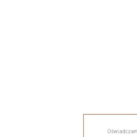
WŁÓKNINA PROPYLENOWA
Oświadczam,
Produkty otagowane „włóknina propylenowa