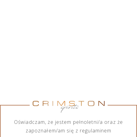
Crimston Sp. z o.o. współpracując z szerokim
gronem marek alkoholowych, posiada w swojej
ofercie różnorodny asortyment wśród produktów
alkoholowych, jak również bezalkoholowych. Chcąc
spełnić wymagania każdego ze swoich klientów,
firma zajmuje się importem, eksportem, dystrybucją
oraz sprzedażą produktów zarówno na małą jak i
dużą skalę.
Pokaż marki
Pokaż marki
Marka
Kategoria
Wszystkie marki
Wszystkie kategorie
Oświadczam, że jestem pełnoletni/a oraz że
zapoznałem/am się z regulaminem