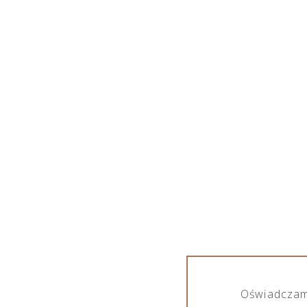
TERMOMETR STACJONARNY
Oświadczam,
Produkty otagowane „termometr stacjonarny