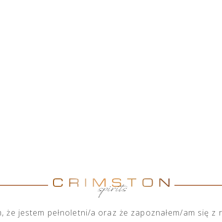
HOME
O NAS
SKLEP
NASZA DZIAŁALNOŚĆ
M
 że jestem pełnoletni/a oraz że zapoznałem/am się z
”