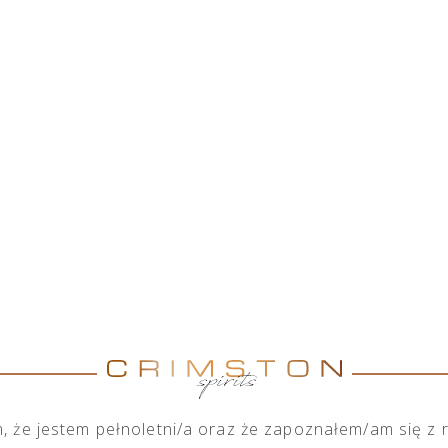
HOME
O NAS
SKLEP
NASZA DZIAŁALNOŚĆ
M
 że jestem pełnoletni/a oraz że zapoznałem/am się z