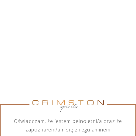
Crimston Sp. z o.o. współpracując z szerokim
gronem marek alkoholowych, posiada w swojej
ofercie różnorodny asortyment wśród produktów
alkoholowych, jak również bezalkoholowych. Chcąc
spełnić wymagania każdego ze swoich klientów,
firma zajmuje się importem, eksportem, dystrybucją
oraz sprzedażą produktów zarówno na małą jak i
dużą skalę.
Pokaż marki
Pokaż marki
Marka
Kategoria
Wszystkie marki
Wszystkie kategorie
Oświadczam, że jestem pełnoletni/a oraz że
zapoznałem/am się z regulaminem