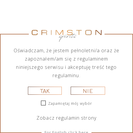
Jumping
Lamborghini
Tequila Don
Tequila Don
Goat Vodka
Ottagonale
Ramón
Ramón
Mini likier
Brut Vino
Punta
Punta
kawowy 50
Spumante
Diamante
Diamante
ml
Icona Oro
Tahona 700
Añejo 700
750 ml
ml
ml
Oświadczam, że jestem pełnoletni/a oraz że
29,00
zł
325,00
zł
209,00
zł
189,00
zł
zapoznałem/am się z regulaminem
niniejszego serwisu i akceptuję treść tego
regulaminu.
TAK
NIE
Zapamiętaj mój wybór
Zobacz
regulamin
strony
Portofino
Portofino
Lamborghini
Lamborghini
Dry Gin La
Dry Gin La
Ottagonale
Ottagonale
For English click here