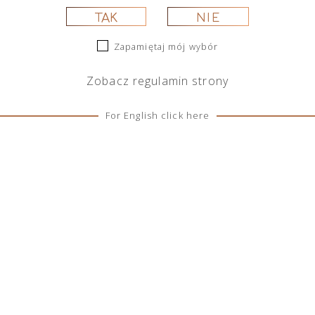
325,00
zł
209,00
zł
TAK
NIE
Zapamiętaj mój wybór
Zobacz
regulamin
strony
For English click here
ofino Dry Gin La Penisola
Lamborghini Ottagonale Brut
imited Edition 500 ml
Spumante Gold 750 ml
265,00
zł
249,00
zł
Pokaż więcej