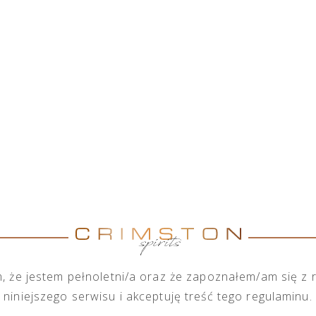
okim gronem marek alkoholowych, posiada w swojej ofe
koholowych. Chcąc spełnić wymagania każdego ze swoic
duktów zarówno na małą jak i dużą skalę.
Marka
Pokaż marki
Wszystkie marki
 że jestem pełnoletni/a oraz że zapoznałem/am się z
niniejszego serwisu i akceptuję treść tego regulaminu.
ghini Ottagonale Brut Vino
Tequila Don Ramón Punta Di
mante Icona Oro 750 ml
Tahona 700 ml