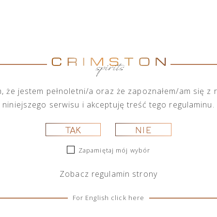
okim gronem marek alkoholowych, posiada w swojej ofe
koholowych. Chcąc spełnić wymagania każdego ze swoic
duktów zarówno na małą jak i dużą skalę.
Marka
Pokaż marki
Wszystkie marki
 że jestem pełnoletni/a oraz że zapoznałem/am się z
niniejszego serwisu i akceptuję treść tego regulaminu.
TAK
NIE
Zapamiętaj mój wybór
Zobacz
regulamin
strony
For English click here