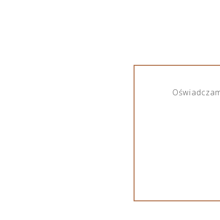
Crimston Sp. z o.o. współpracując z szer
produktów alkoholowych, jak również bezal
eksportem, dystrybucją oraz sprzedażą pro
Pokaż marki
Oświadczam,