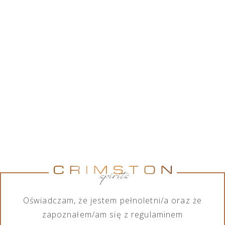
Crimston Sp. z o.o. współpracując z szerokim
gronem marek alkoholowych, posiada w swojej
ofercie różnorodny asortyment wśród produktów
alkoholowych, jak również bezalkoholowych. Chcąc
spełnić wymagania każdego ze swoich klientów,
firma zajmuje się importem, eksportem, dystrybucją
oraz sprzedażą produktów zarówno na małą jak i
dużą skalę.
Pokaż marki
Pokaż marki
Marka
Kategoria
Wszystkie marki
Wszystkie kategorie
Oświadczam, że jestem pełnoletni/a oraz że
zapoznałem/am się z regulaminem