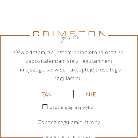
Jumping
Lamborghini
Tequila Don
Tequila Don
Goat Vodka
Ottagonale
Ramón
Ramón
Mini likier
Brut Vino
Punta
Punta
kawowy 50
Spumante
Diamante
Diamante
ml
Icona Oro
Tahona 700
Añejo 700
750 ml
ml
ml
Oświadczam, że jestem pełnoletni/a oraz że
29,00
zł
325,00
zł
209,00
zł
189,00
zł
zapoznałem/am się z regulaminem
niniejszego serwisu i akceptuję treść tego
regulaminu.
TAK
NIE
Zapamiętaj mój wybór
Zobacz
regulamin
strony
Portofino
Portofino
Lamborghini
Lamborghini
Dry Gin La
Dry Gin La
Ottagonale
Ottagonale
For English click here