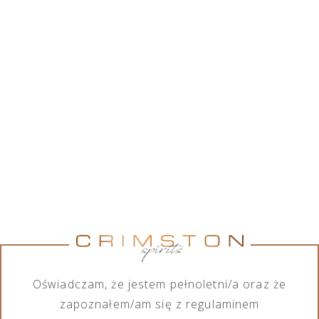
Crimston Sp. z o.o. współpracując z szerokim
gronem marek alkoholowych, posiada w swojej
ofercie różnorodny asortyment wśród produktów
alkoholowych, jak również bezalkoholowych. Chcąc
spełnić wymagania każdego ze swoich klientów,
firma zajmuje się importem, eksportem, dystrybucją
oraz sprzedażą produktów zarówno na małą jak i
dużą skalę.
Pokaż marki
Pokaż marki
Marka
Kategoria
Wszystkie marki
Wszystkie kategorie
Oświadczam, że jestem pełnoletni/a oraz że
zapoznałem/am się z regulaminem