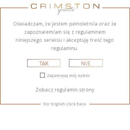
Nie znaleziono produktów, których szukasz.
Oświadczam, że jestem pełnoletni/a oraz że
zapoznałem/am się z regulaminem
niniejszego serwisu i akceptuję treść tego
regulaminu.
TAK
NIE
ZASADY I WARUNKI
Zapamiętaj mój wybór
Regulacje
Zobacz
regulamin
strony
Ciasteczka
For English click here
SOCIAL MEDIA