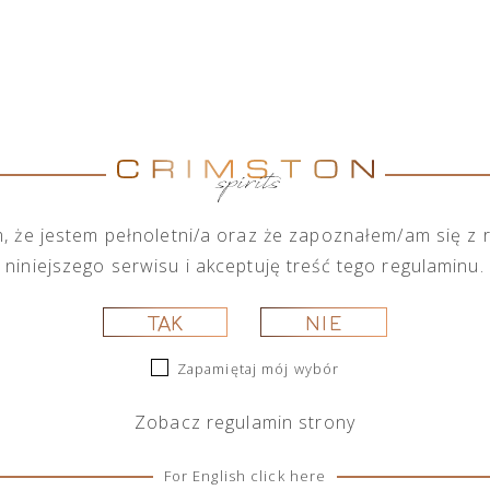
Najważniejsze cechy produktu to: 
lokalnych roślin botanicznych: estragon
czemu zawdzięcza się delikarny i
zmniejszoną goryczkę
Najlepiej łączy się z ginem, wermut
aperitivo.
Poznaj również inne wersje smakowe 
 że jestem pełnoletni/a oraz że zapoznałem/am się z
niniejszego serwisu i akceptuję treść tego regulaminu.
Thomas Henry Tonic Water
Thomas Henry Dry Tonic
TAK
NIE
Thomas Henry Bitter Lemon
Thomas Henry Cherry Blossom T
Zapamiętaj mój wybór
Thomas Henry Ginger Ale
Zobacz
regulamin
strony
Thomas Henry Mystic Mango
Thomas Henry Pink Grapefruit
For English click here
Thomas Henry Spicy Ginger Beer