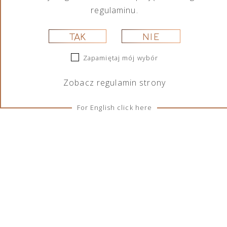
regulaminu.
lokalnymi, starannie wyselekcjonowanymi składnikami,
aby uzyskać sekretną recepturę tego ginu. Jednak już
TAK
NIE
po otwarciu butelki wyczuć w nim można nuty: jałowca,
cytryny, lawendy, róży, rozmarynu, majeranku, szałwii
Zapamiętaj mój wybór
czy irysu.
Zobacz
regulamin
strony
Tylko z naturalnych składników
Bez dodatku cukru
For English click here
Bez sztucznych aromatów i konserwantów
NAJWYŻSZY STANDARD PRODUKTÓW
RZEMIEŚLNICZYCH
Portofino Dry Gin jest produkowany w zabytkowej
włoskiej destylarni znajdującej się kilka godzin od
posiadłości rodziny Klausa. Każda partia ginu
Portofino jest wytwarzana przy użyciu kombinacji