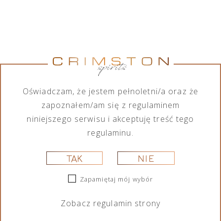
OLMECA BLANCO 0,7L
Oświadczam, że jestem pełnoletni/a oraz że
zapoznałem/am się z regulaminem
Olmeca Blanco to najwyższej jakości tequila mixto,
niniejszego serwisu i akceptuję treść tego
zaliczana do segmentu premium. Swoje korzenie
regulaminu.
czerpie z meksykańskiego dziedzictwa i starożytnej
kultury Olmeków. Dzięki doskonałej harmonii procesu
TAK
NIE
Olmeca Blanco uzyskuje swój świeży cytrynowy aromat
zwieńczony łagodnym finiszem. Najlepiej smakuje z
Zapamiętaj mój wybór
kawałkiem limonki i szczyptą soli.
Zobacz
regulamin
strony
Zawartość alkoholu:
38%