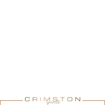
CHIVAS REGAL 12 YO BLENDED
SCOTCH WHISKY 40% 0,2L
Chivas Regal 12YO należy do rodziny whisky długo
dojrzewających. W jej skład wchodzą najlepsze,
wyselekcjonowane whisky słodowe i zbożowe. Ta