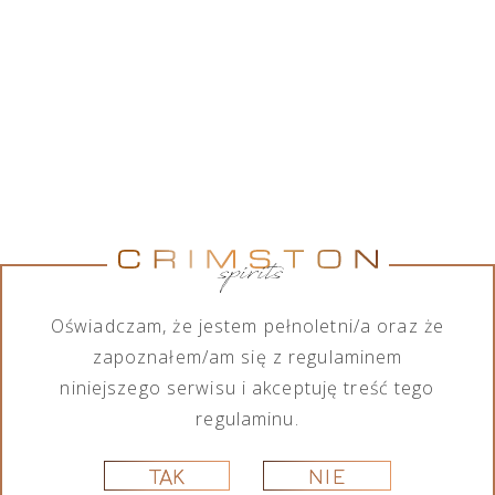
BALLANTINE'S AGED 17 YEARS
BLENDED SCOTCH WHISKY
0,7L
Oświadczam, że jestem pełnoletni/a oraz że
zapoznałem/am się z regulaminem
Ballantine’s 17YO to prestiżowe dzieło, które
niniejszego serwisu i akceptuję treść tego
pozostaje niezmienione od ponad 80 lat. W
regulaminu.
Ballantine’s 17 YO, dzięki starannemu połączeniu
whisky słodowych i zbożowych z różnych rejonów
TAK
NIE