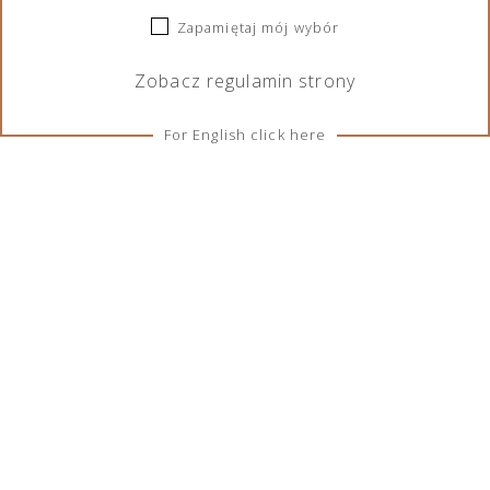
kraju, zawarte są wszystkie smaki Szkocji.
Bursztynowo –złota barwa, słodki aromat dębu i
Zapamiętaj mój wybór
soczysty bukiet czynią ją jedną z najwyżej cenionych,
Zobacz
regulamin
strony
klasycznych gatunków whisky na świecie. Jim Murray,
jeden z największych ekspertów whisky, określił 17-
For English click here
letniego Ballantine’s jako „jedną z najpiękniejszych,
kompleksowych i wyśmienicie skomponowanych”.
Zawartość alkoholu:
43%
Pojemność:
0,7l
Kraj pochodzenia:
Szkocja