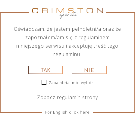
Produkty otagowane „ochrona przed koronawirusem”
Nie znaleziono produktów, których szukasz.
Oświadczam, że jestem pełnoletni/a oraz że
zapoznałem/am się z regulaminem
niniejszego serwisu i akceptuję treść tego
regulaminu.
TAK
NIE
ZASADY I WARUNKI
Zapamiętaj mój wybór
Regulacje
Zobacz
regulamin
strony
Ciasteczka
For English click here
SOCIAL MEDIA