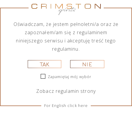
Nie znaleziono produktów, których szukasz.
Oświadczam, że jestem pełnoletni/a oraz że
zapoznałem/am się z regulaminem
niniejszego serwisu i akceptuję treść tego
regulaminu.
TAK
NIE
ZASADY I WARUNKI
Zapamiętaj mój wybór
Regulacje
Zobacz
regulamin
strony
Ciasteczka
For English click here
SOCIAL MEDIA