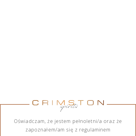
Crimston Sp. z o.o. współpracując z szerokim
gronem marek alkoholowych, posiada w swojej
ofercie różnorodny asortyment wśród produktów
alkoholowych, jak również bezalkoholowych. Chcąc
spełnić wymagania każdego ze swoich klientów,
firma zajmuje się importem, eksportem, dystrybucją
oraz sprzedażą produktów zarówno na małą jak i
dużą skalę.
Pokaż marki
Pokaż marki
Marka
Kategoria
Wszystkie marki
Wszystkie kategorie
Oświadczam, że jestem pełnoletni/a oraz że
zapoznałem/am się z regulaminem